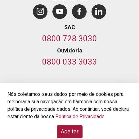
SAC
0800 728 3030
Ouvidoria
0800 033 3033
© 2026 Banco do Nordeste do Brasil S.A.
,
Nós coletamos seus dados por meio de cookies para
CNPJ 07.237.373/0001-20.
melhorar a sua navegação em harmonia com nossa
Av. Dr. Silas Munguba, 5.700
-
Passaré, Fortaleza, Ceará
-
política de privacidade dados. Ao continuar, você declara
Cep 60.743-902
estar ciente da nossa
Política de Privacidade
Termos e Condições de Uso
Segurança
Aceitar
Aviso de Privacidade
Política de Privacidade