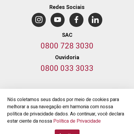
Redes Sociais
SAC
0800 728 3030
Ouvidoria
0800 033 3033
© 2026 Banco do Nordeste do Brasil S.A.
,
Nós coletamos seus dados por meio de cookies para
CNPJ 07.237.373/0001-20.
melhorar a sua navegação em harmonia com nossa
Av. Dr. Silas Munguba, 5.700
-
Passaré, Fortaleza, Ceará
-
política de privacidade dados. Ao continuar, você declara
Cep 60.743-902
estar ciente da nossa
Política de Privacidade