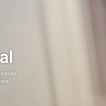
al
nceiras
anual