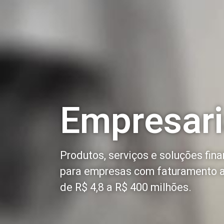
Empresari
Produtos, serviços e soluções fina
para empresas com faturamento 
de R$ 4,8 a R$ 400 milhões.