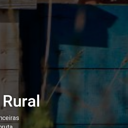
 Rural
nceiras
bruta