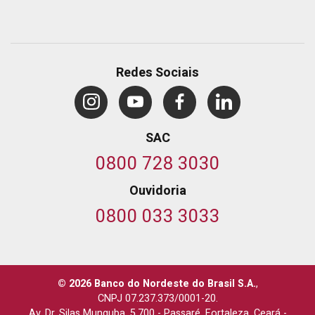
Redes Sociais
SAC
0800 728 3030
Ouvidoria
0800 033 3033
© 2026 Banco do Nordeste do Brasil S.A.
,
CNPJ 07.237.373/0001-20.
Av. Dr. Silas Munguba, 5.700
-
Passaré, Fortaleza, Ceará
-