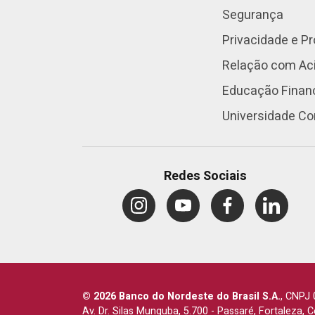
Segurança
Privacidade e P
Relação com Aci
Educação Finan
Universidade Co
Redes Sociais
© 2026 Banco do Nordeste do Brasil S.A.
,
CNPJ 
Av. Dr. Silas Munguba, 5.700
-
Passaré, Fortaleza, 