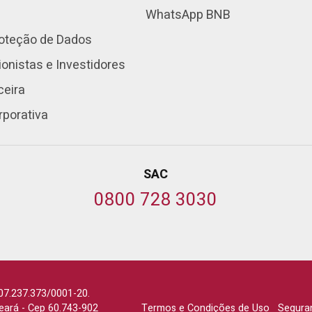
WhatsApp BNB
roteção de Dados
onistas e Investidores
ceira
rporativa
SAC
0800 728 3030
07.237.373/0001-20.
Ceará
-
Cep 60.743-902
Termos e Condições de Uso
Segura